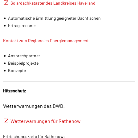
langfristiger Strategien bis hin zu konkreten Hilfestellungen
Solardachkataster des Landkreises Havelland
und investiven Fördermaßnahmen. Diese Vielfalt ist Garant
für gute Ideen. Die Nationale Klimaschutzinitiative trägt zu
Automatische Ermittlung geeigneter Dachflächen
einer Verankerung des Klimaschutzes vor Ort bei. Von ihr
Ertragsrechner
profitieren Verbraucherinnen und Verbraucher ebenso wie
Unternehmen, Kommunenen oder Bildungseinrichtungen."
Kontakt zum Regionalen Energiemanagement
Ansprechpartner
Beispielprojekte
Konzepte
Hitzeschutz
Wetterwarnungen des DWD:
Wetterwarnungen für Rathenow
Erfrischungskarte für Rathenow: