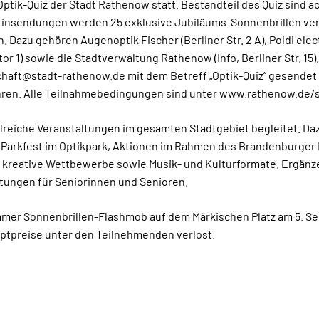
ptik-Quiz der Stadt Rathenow statt. Bestandteil des Quiz sind a
 Einsendungen werden 25 exklusive Jubiläums-Sonnenbrillen verl
. Dazu gehören Augenoptik Fischer (Berliner Str. 2 A), Poldi elec
tor 1) sowie die Stadtverwaltung Rathenow (Info, Berliner Str. 15).
schaft@stadt-rathenow.de mit dem Betreff „Optik-Quiz“ gesendet 
ren. Alle Teilnahmebedingungen sind unter www.rathenow.de/set
hlreiche Veranstaltungen im gesamten Stadtgebiet begleitet. Da
e Parkfest im Optikpark, Aktionen im Rahmen des Brandenburger
, kreative Wettbewerbe sowie Musik- und Kulturformate. Ergän
ltungen für Seniorinnen und Senioren.
samer Sonnenbrillen-Flashmob auf dem Märkischen Platz am 5. 
ptpreise unter den Teilnehmenden verlost.