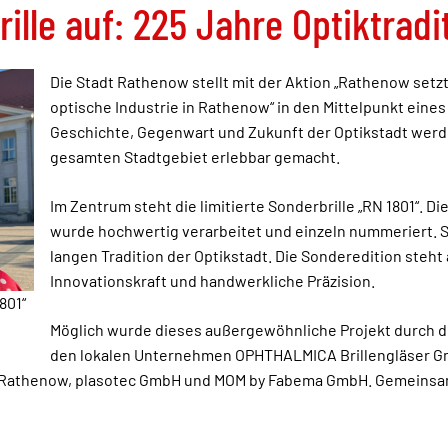
ille auf: 225 Jahre Optiktradi
Die Stadt Rathenow stellt mit der Aktion „Rathenow setzt 
optische Industrie in Rathenow“ in den Mittelpunkt eines
Geschichte, Gegenwart und Zukunft der Optikstadt wer
gesamten Stadtgebiet erlebbar gemacht.
Im Zentrum steht die limitierte Sonderbrille „RN 1801“. 
wurde hochwertig verarbeitet und einzeln nummeriert. 
langen Tradition der Optikstadt. Die Sonderedition steht 
Innovationskraft und handwerkliche Präzision.
801“
Möglich wurde dieses außergewöhnliche Projekt durch 
den lokalen Unternehmen OPHTHALMICA Brillengläser Gm
athenow, plasotec GmbH und MOM by Fabema GmbH. Gemeinsam z