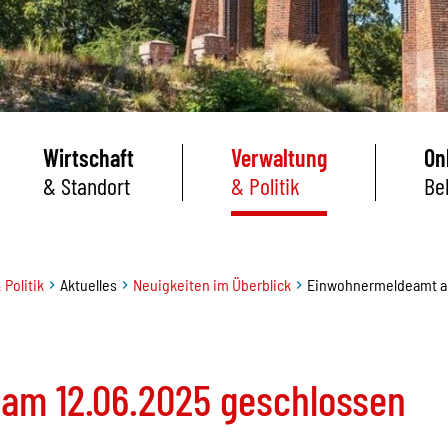
Wirtschaft
Verwaltung
On
& Standort
& Politik
Be
 Politik
Aktuelles
Neuigkeiten im Überblick
Einwohnermeldeamt am
am 12.06.2025 geschlossen