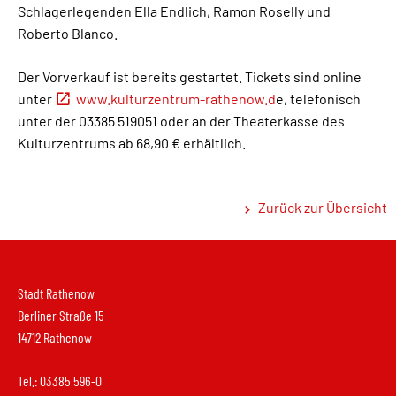
Schlagerlegenden Ella Endlich, Ramon Roselly und
Roberto Blanco.
Der Vorverkauf ist bereits gestartet. Tickets sind online
unter
www.kulturzentrum-rathenow.d
e, telefonisch
unter der 03385 519051 oder an der Theaterkasse des
Kulturzentrums ab 68,90 € erhältlich.
Zurück zur Übersicht
Stadt Rathenow
Berliner Straße 15
14712 Rathenow
Tel.: 03385 596-0